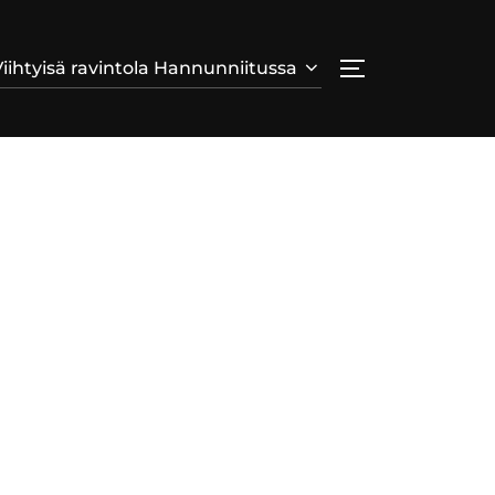
Viihtyisä ravintola Hannunniitussa
TOGGLE SIDE